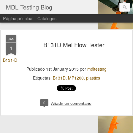
MDL Testing Blog
Página principal
Catalogos
JAN
B131D Mel Flow Tester
1
B131-D
Publicado
1st January 2015
por
mdltesting
Etiquetas:
B131D
MP1200
plastics
0
Añadir un comentario